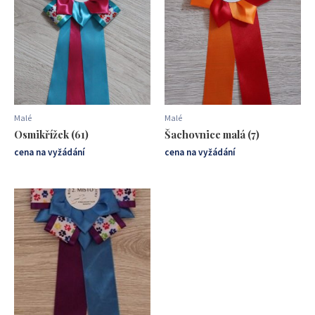
Malé
Malé
Osmikřížek (61)
Šachovnice malá (7)
cena na vyžádání
cena na vyžádání